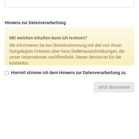
Hinweis zur Datenverarbeitung
Mit welchen Inhalten kann ich rechnen?
Wir informieren Sie bei Übereinstimmung mit den von Ihnen
festgelegten Kriterien über neue Stellenausschreibungen, die
unser Unternehmen veröffentlicht. Dieser Service ist für Sie
kostenlos.
Wie häufig wird der Jobnewsletter versendet?
Hiermit stimme ich dem Hinweis zur Datenverarbeitung zu.
Der Newsletter wird immer nur dann versendet, wenn die von
Ihnen ausgewählten Kriterien auf eine neue
Jetzt abonnieren
Stellenausschreibung zutreffen.
Double-Opt-In und Opt-Out
Sie erhalten eine sog. Double-Opt-In-E-Mail, in der Sie um
Bestätigung der Anmeldung gebeten werden. Sie können dem
Empfang des Jobnewsletters jederzeit widersprechen (sog.
Opt-Out). Einen Abmeldelink finden Sie in jeder E-Mail, mit der
wir Sie über neue passende Stellenausschreibungen
informieren.